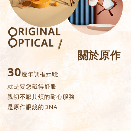
關於原作
30
幾年調框經驗
就是要您戴得舒服
親切不厭其煩的耐心服務
是原作眼鏡的DNA