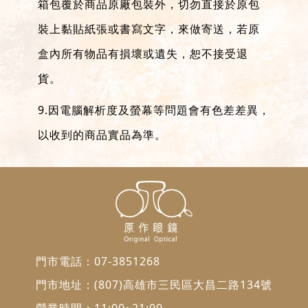
箱包覆於商品原廠包裝外，切勿直接於原包
裝上黏貼紙張或書寫文字，來做寄送，若原
盒內所有物品有損壞或遺失，恕不接受退
貨。
9.因電腦解析度及螢幕等問題會有色差差異，
以收到的商品實品為準。
門市電話：
07-3851268
門市地址：
(807)高雄市三民區大昌二路134號
營業時間：11:00~21:00