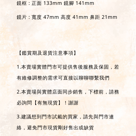
鏡框 : 正面 133mm 鏡腳 141mm
鏡片 : 寬度 47mm 高度 41mm 鼻距 21mm
【鑑賞期及退貨注意事項】
1.本賣場實體門市可提供售後服務及保固，若
有維修調整的需求可直接以聊聊聯繫我們
2.本賣場與實體店面同步銷售，下標前，請務
必詢問【有無現貨】！謝謝
3.建議想到門市試戴的買家，請先與門市連
絡，避免門市現貨剛好售出或缺貨